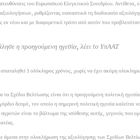
κατευθύνσεις του Ευρωπαϊκού Ελεγκτικού Συνεδρίου. Αντίθετα, ε
 αξιολογήσεων, ρυθμίζοντας ουσιαστικά τη διαδικασία αξιολόγ
ς εκ νέου και με διαφορετικό τρόπο από αυτόν που προβλεπότα
λησε η προηγούμενη ηγεσία, λέει το ΥπΑΑΤ
σπαταληθεί 1 ολόκληρος χρόνος, χωρίς να έχει ακόμη ολοκληρ
ια τα Σχέδια Βελτίωσης είναι ότι η προηγούμενη πολιτική ηγεσί
γόρδιο δεσμό, τον οποίο η σημερινή πολιτική ηγεσία καλείται ν
αγροτών είναι το βάλτωμα της υπόθεσης αυτής, γεγονός που ομ
ατέας.
με άμεσα στην ολοκλήρωση της αξιολόγησης των Σχεδίων Βελτίω