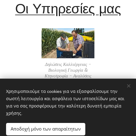
Οι Υπηρεσίες μας
Δηλώσεις Καλλιέργειας -
Βιολογική Γεωργία &
Κτηνοτροφία - Αναλύσεις
Εδάφους - Σχέδια
Βελτίωσης - Νέοι Αγρότες -
Χρησιμοποιούμε τα cookies για να εξασφαλίσουμε την
Γεωπονικές Συμβουλές
(κ.α)
σωστή λειτουργία και ασφάλεια των ιστοσελίδων μας και
για να σας προσφέρουμε την καλύτερη δυνατή εμπειρία
χρήσης.
ΑΣΚΓΕ Σουφλιώτικα Κελάρια
Αποδοχή μόνο των απαραίτητων