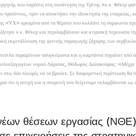
ργητής που παρέστη στη συνάντηση της Τρίτης «ο κ. Φέκερ φαίν
ου προϊόντος, πριν να αποκτήσει την ιδιοκτησία της εταιρείας, 
ης «ΥΧ» ορισμένα από τα θέματα που κολλάνε τη συμφωνία σχετ
 ζήτησε ο κ. Φέκερ και περιλαμβάνουν και κτιριακή περιουσία τ
ρική εκμετάλλευση της φετινής παραγωγής ζάχαρης των σερβικώ
 τεύτλα παραμένουν ασυγκόμιστα και η καμπάνια πηγαίνει από
τευτλοεξαγωγέων νομού Λάρισας, Θόδωρος Δαλακούρας: «Μέχρι
ι στις δύο πλευρές να τα βρούνε. Σε διαφορετική περίπτωση θα
άμαι ότι η ανοχή και η υπομονή που δείχνουμε εκλαμβάνεται ως
νέων θέσεων εργασίας (ΝΘΕ