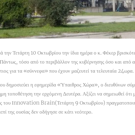
ά την Τετάρτη 10 Οκτωβρίου την ίδια ημέρα ο κ. Φέκερ βρισκότα
 Πάντως, τόσο από το περιβάλλον της κυβέρνησης όσο και από α
ιος για τα «σύννεφα» που έχουν μαζευτεί τα τελευταία 24ωρα.
ου δημοσιεύει η εφημερίδα «Ύπαιθρος Χώρα», ο διευθύνων σύ
ημη τοποθέτηση την ερχόμενη Δευτέρα. Αξίζει να σημειωθεί ότι 
ής του Ιnnovation Brain(Τετάρτη 9 Οκτωβρίου) πραγματοποι
πί της ουσίας δεν οδήγησε σε κάτι νεότερο.