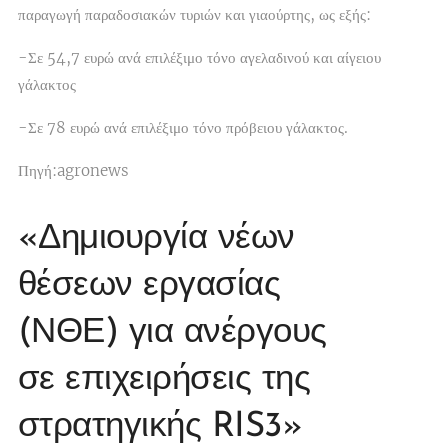
παραγωγή παραδοσιακών τυριών και γιαούρτης, ως εξής:
-Σε 54,7 ευρώ ανά επιλέξιμο τόνο αγελαδινού και αίγειου
γάλακτος
-Σε 78 ευρώ ανά επιλέξιμο τόνο πρόβειου γάλακτος.
Πηγή:agronews
«Δημιουργία νέων
θέσεων εργασίας
(ΝΘΕ) για ανέργους
σε επιχειρήσεις της
στρατηγικής RIS3»