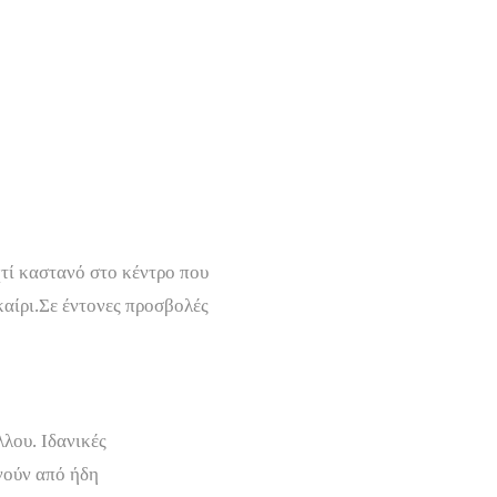
χτί καστανό στο κέντρο που
καίρι.Σε έντονες προσβολές
λου. Ιδανικές
νούν από ήδη