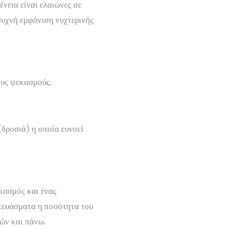
νεια είναι ελαιώνες σε
 συχνή εμφάνιση νυχτερινής
ους ψεκασμούς.
(δροσιά) η οποία ευνοεί
κασμός και ένας
κευάσματα η ποσότητα του
ών και πάνω.