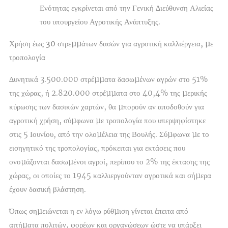
Ενότητας εγκρίνεται από την Γενική ∆ιεύθυνση Αλιείας
του υπουργείου Αγροτικής Ανάπτυξης.
Χρήση έως 30 στρεµµάτων δασών για αγροτική καλλιέργεια, µε
τροπολογία
∆υνητικά 3.500.000 στρέµµατα δασωµένων αγρών στο 51%
της χώρας, ή 2.820.000 στρέµµατα στο 40,4% της µερικής
κύρωσης των δασικών χαρτών, θα µπορούν αν αποδοθούν για
αγροτική χρήση, σύµφωνα µε τροπολογία που υπερψηφίστηκε
στις 5 Ιουνίου, από την ολοµέλεια της Βουλής. Σύµφωνα µε το
εισηγητικό της τροπολογίας, πρόκειται για εκτάσεις που
ονοµάζονται δασωµένοι αγροί, περίπου το 2% της έκτασης της
χώρας, οι οποίες το 1945 καλλιεργούνταν αγροτικά και σήµερα
έχουν δασική βλάστηση.
Όπως σηµειώνεται η εν λόγω ρύθµιση γίνεται έπειτα από
αιτήµατα πολιτών, φορέων και οργανώσεων ώστε να υπάρξει