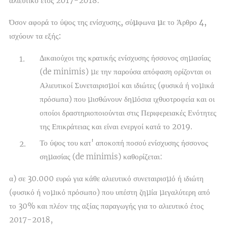
αλιευτικό έτος 2017-2018.
Όσον αφορά το ύψος της ενίσχυσης, σύµφωνα µε το Άρθρο 4,
ισχύουν τα εξής:
∆ικαιούχοι της κρατικής ενίσχυσης ήσσονος σηµασίας
(de minimis) µε την παρούσα απόφαση ορίζονται οι
Αλιευτικοί Συνεταιρισµοί και ιδιώτες (φυσικά ή νοµικά
πρόσωπα) που µισθώνουν δηµόσια ιχθυοτροφεία και οι
οποίοι δραστηριοποιούνται στις Περιφερειακές Ενότητες
της Επικράτειας και είναι ενεργοί κατά το 2019.
Το ύψος του κατ' αποκοπή ποσού ενίσχυσης ήσσονος
σηµασίας (de minimis) καθορίζεται:
α) σε 30.000 ευρώ για κάθε αλιευτικό συνεταιρισµό ή ιδιώτη
(φυσικό ή νοµικό πρόσωπο) που υπέστη ζηµία µεγαλύτερη από
το 30% και πλέον της αξίας παραγωγής για το αλιευτικό έτος
2017-2018,