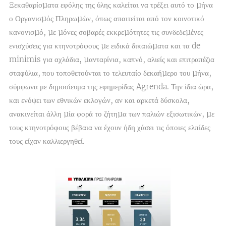
Ξεκαθαρίσµατα εφόλης της ύλης καλείται να τρέξει αυτό το µήνα
ο Οργανισµός Πληρωµών, όπως απαιτείται από τον κοινοτικό
κανονισµό, µε µόνες σοβαρές εκκρεµότητες τις συνδεδεµένες
ενισχύσεις για κτηνοτρόφους µε ειδικά δικαιώµατα και τα de
minimis για αχλάδια, µανταρίνια, καπνό, αλιείς και επιτραπέζια
σταφύλια, που τοποθετούνται το τελευταίο δεκαήµερο του µήνα,
σύμφωνα με δημοσίευμα της εφημερίδας Agrenda. Την ίδια ώρα,
και ενόψει των εθνικών εκλογών, αν και αρκετά δύσκολα,
ανακινείται άλλη µία φορά το ζήτηµα των παλιών εξισωτικών, µε
τους κτηνοτρόφους βέβαια να έχουν ήδη χάσει τις όποιες ελπίδες
τους είχαν καλλιεργηθεί.