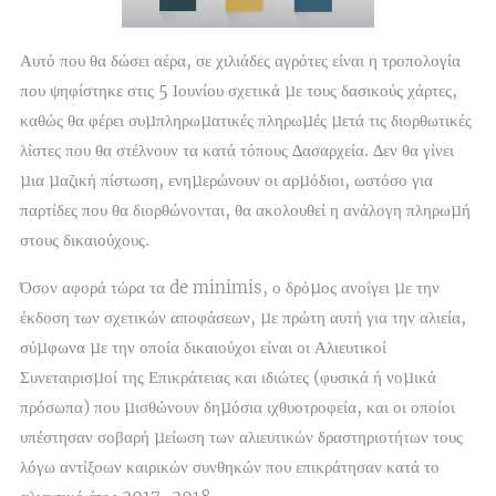
Αυτό που θα δώσει αέρα, σε χιλιάδες αγρότες είναι η τροπολογία
που ψηφίστηκε στις 5 Ιουνίου σχετικά µε τους δασικούς χάρτες,
καθώς θα φέρει συµπληρωµατικές πληρωµές µετά τις διορθωτικές
λίστες που θα στέλνουν τα κατά τόπους ∆ασαρχεία. ∆εν θα γίνει
µια µαζική πίστωση, ενηµερώνουν οι αρµόδιοι, ωστόσο για
παρτίδες που θα διορθώνονται, θα ακολουθεί η ανάλογη πληρωµή
στους δικαιούχους.
Όσον αφορά τώρα τα de minimis, ο δρόµος ανοίγει µε την
έκδοση των σχετικών αποφάσεων, µε πρώτη αυτή για την αλιεία,
σύµφωνα µε την οποία δικαιούχοι είναι οι Αλιευτικοί
Συνεταιρισµοί της Επικράτειας και ιδιώτες (φυσικά ή νοµικά
πρόσωπα) που µισθώνουν δηµόσια ιχθυοτροφεία, και οι οποίοι
υπέστησαν σοβαρή µείωση των αλιευτικών δραστηριοτήτων τους
λόγω αντίξοων καιρικών συνθηκών που επικράτησαν κατά το