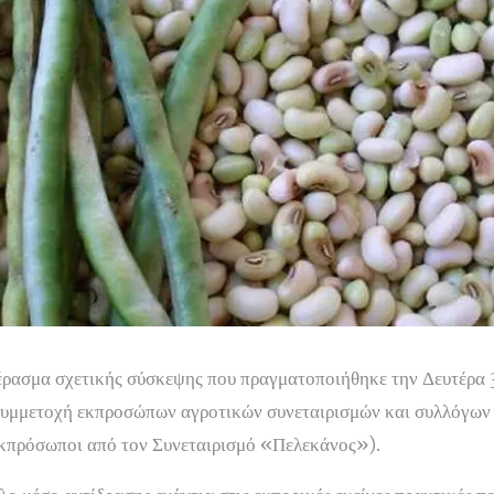
έρασμα σχετικής σύσκεψης που πραγματοποιήθηκε την Δευτέρα
 συμμετοχή εκπροσώπων αγροτικών συνεταιρισμών και συλλόγων 
εκπρόσωποι από τον Συνεταιρισμό «Πελεκάνος»).