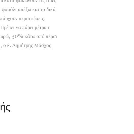
ου καταρρακώνουν τις τιμές
ι φασόλι απέξω και τα δικά
Υπάρχουν περιπτώσεις,
 Πρέπει να πάρει μέτρα η
 2 ευρώ, 30% κάτω από πέρσι
ο, ο κ. Δημήτρης Μόσχος,
)
κής