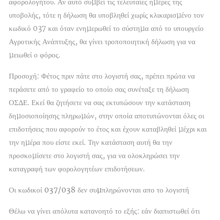
αφορολογήτου. Αν αυτό συµβεί τις τελευταίες ηµέρες της
υποβολής, τότε η δήλωση θα υποβληθεί χωρίς κλικαρισµένο τον
κωδικό 037 και όταν ενηµερωθεί το σύστηµα από το υπουργείο
Αγροτικής Ανάπτυξης, θα γίνει τροποποιητική δήλωση για να
µειωθεί ο φόρος.
Προσοχή: Φέτος πριν πάτε στο λογιστή σας, πρέπει πρώτα να
περάσετε από το γραφείο το οποίο σας συνέταξε τη δήλωση
ΟΣ∆Ε. Εκεί θα ζητήσετε να σας εκτυπώσουν την κατάσταση
δηµοσιοποίησης πληρωµών, στην οποία αποτυπώνονται όλες οι
επιδοτήσεις που αφορούν το έτος και έχουν καταβληθεί µέχρι και
την ηµέρα που είστε εκεί. Την κατάσταση αυτή θα την
προσκοµίσετε στο λογιστή σας, για να ολοκληρώσει την
καταγραφή των φορολογητέων επιδοτήσεων.
Οι κωδικοί 037/038 δεν συµπληρώνονται απο το λογιστή
Θέλω να γίνει απόλυτα κατανοητό το εξής: εάν διαπιστωθεί ότι