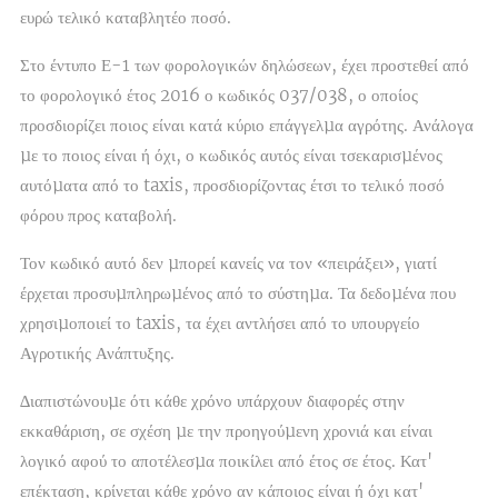
ευρώ τελικό καταβλητέο ποσό.
Στο έντυπο Ε-1 των φορολογικών δηλώσεων, έχει προστεθεί από
το φορολογικό έτος 2016 ο κωδικός 037/038, ο οποίος
προσδιορίζει ποιος είναι κατά κύριο επάγγελµα αγρότης. Ανάλογα
µε το ποιος είναι ή όχι, ο κωδικός αυτός είναι τσεκαρισµένος
αυτόµατα από το taxis, προσδιορίζοντας έτσι το τελικό ποσό
φόρου προς καταβολή.
Τον κωδικό αυτό δεν µπορεί κανείς να τον «πειράξει», γιατί
έρχεται προσυµπληρωµένος από το σύστηµα. Τα δεδοµένα που
χρησιµοποιεί το taxis, τα έχει αντλήσει από το υπουργείο
Αγροτικής Ανάπτυξης.
∆ιαπιστώνουµε ότι κάθε χρόνο υπάρχουν διαφορές στην
εκκαθάριση, σε σχέση µε την προηγούµενη χρονιά και είναι
λογικό αφού το αποτέλεσµα ποικίλει από έτος σε έτος. Κατ'
επέκταση, κρίνεται κάθε χρόνο αν κάποιος είναι ή όχι κατ'