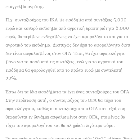
επάγγελµα αγρότης.
Π.χ. συνταξιούχος του ΙΚΑ µε εισόδηµα από συντάξεις 5.000
ευρώ και καθαρό εισόδηµα από αγροτική δραστηριότητα 6.000
ευρώ, θα περίµενε ενδεχοµένως να έχει αφορολόγητο και για το
αγροτικό του εισόδηµα. ∆υστυχώς δεν έχει το αφορολόγητο διότι
δεν είναι ασφαλισµένος στον ΟΓΑ. Έτσι, θα έχει αφορολόγητο
µόνο για το ποσό από τις συντάξεις, ενώ για το αγροτικό του
εισόδηµα θα φορολογηθεί από το πρώτο ευρώ µε συντελεστή
22%.
Έστω ότι τα ίδια εισοδήµατα τα έχει ένας συνταξιούχος του ΟΓΑ.
Στην περίπτωση αυτή, ο συνταξιούχος του ΟΓΑ θα τύχει του
αφορολόγητου, καθώς οι συνταξιούχοι του ΟΓΑ κατ' εξαίρεση
θεωρούνται εν δυνάµει ασφαλισµένοι στον ΟΓΑ, εποµένως θα
τύχει του αφορολογήτου και θα πληρώσει λιγότερο φόρο.
Τα στοιχεία αυτά ανανεώνονται έως και κάθε 10-15 ηµέρες. Έτσι,