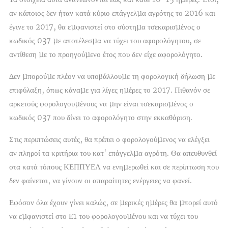
αν κάποιος δεν ήταν κατά κύριο επάγγελµα αγρότης το 2016 και
έγινε το 2017, θα εµφανιστεί στο σύστηµα τσεκαρισµένος ο
κωδικός 037 µε αποτέλεσµα να τύχει του αφορολόγητου, σε
αντίθεση µε το προηγούµενο έτος που δεν είχε αφορολόγητο.
∆εν µπορούµε πλέον να υποβάλλουµε τη φορολογική δήλωση µε
επιφύλαξη, όπως κάναµε για λίγες ηµέρες το 2017. Πιθανόν σε
αρκετούς φορολογουµένους να µην είναι τσεκαρισµένος ο
κωδικός 037 που δίνει το αφορολόγητο στην εκκαθάριση.
Στις περιπτώσεις αυτές, θα πρέπει ο φορολογούµενος να ελέγξει
αν πληροί τα κριτήρια του κατ' επάγγελµα αγρότη. Θα απευθυνθεί
στα κατά τόπους ΚΕΠΠΥΕΛ να ενηµερωθεί και σε περίπτωση που
δεν φαίνεται, να γίνουν οι απαραίτητες ενέργειες να φανεί.
Εφόσον όλα έχουν γίνει καλώς, σε µερικές ηµέρες θα µπορεί αυτό
να εµφανιστεί στο Ε1 του φορολογουµένου και να τύχει του