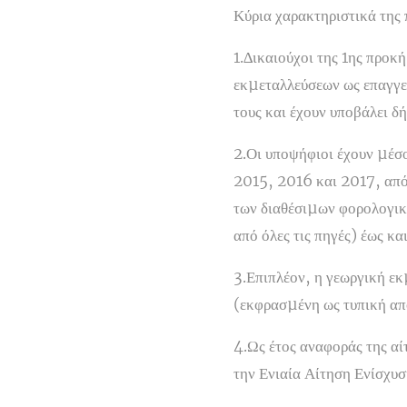
Κύρια χαρακτηριστικά της 
1.∆ικαιούχοι της 1ης προκ
εκµεταλλεύσεων ως επαγγελ
τους και έχουν υποβάλει δ
2.Οι υποψήφιοι έχουν µέσ
2015, 2016 και 2017, από
των διαθέσιµων φορολογικ
από όλες τις πηγές) έως κα
3.Επιπλέον, η γεωργική ε
(εκφρασµένη ως τυπική απ
4.Ως έτος αναφοράς της αί
την Ενιαία Αίτηση Ενίσχυσ