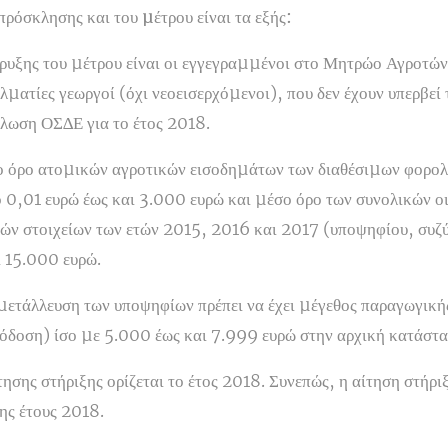
πρόσκλησης και του µέτρου είναι τα εξής:
ήρυξης του µέτρου είναι οι εγγεγραµµένοι στο Μητρώο Αγροτώ
µατίες γεωργοί (όχι νεοεισερχόµενοι), που δεν έχουν υπερβεί τ
ήλωση ΟΣ∆Ε για το έτος 2018.
ο όρο ατοµικών αγροτικών εισοδηµάτων των διαθέσιµων φορολ
 0,01 ευρώ έως και 3.000 ευρώ και µέσο όρο των συνολικών 
ών στοιχείων των ετών 2015, 2016 και 2017 (υποψηφίου, συζύ
ι 15.000 ευρώ.
κµετάλλευση των υποψηφίων πρέπει να έχει µέγεθος παραγωγικ
όδοση) ίσο µε 5.000 έως και 7.999 ευρώ στην αρχική κατάστα
τησης στήριξης ορίζεται το έτος 2018. Συνεπώς, η αίτηση στήρ
ης έτους 2018.