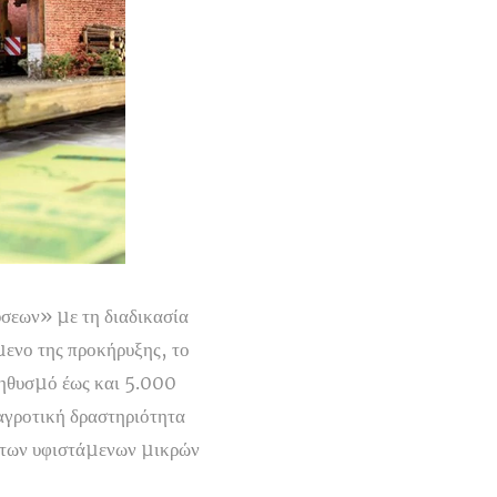
σεων» µε τη διαδικασία
ίµενο της προκήρυξης, το
ληθυσµό έως και 5.000
 αγροτική δραστηριότητα
η των υφιστάµενων µικρών