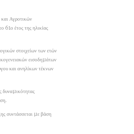
ν και Αγροτικών
ο 61ο έτος της ηλικίας
ογικών στοιχείων των ετών
οικογενειακών εισοδηµάτων
γου και ανηλίκων τέκνων
ής δυναµικότητας
ση.
ιξης συντάσσεται µε βάση