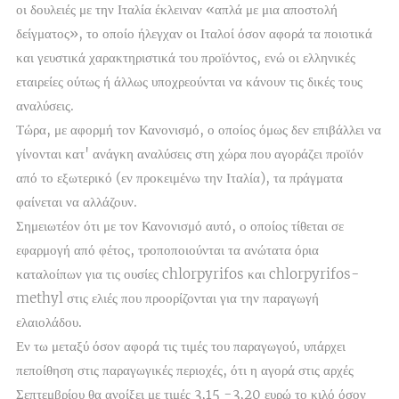
οι δουλειές με την Ιταλία έκλειναν «απλά με μια αποστολή
δείγματος», το οποίο ήλεγχαν οι Ιταλοί όσον αφορά τα ποιοτικά
και γευστικά χαρακτηριστικά του προϊόντος, ενώ οι ελληνικές
εταιρείες ούτως ή άλλως υποχρεούνται να κάνουν τις δικές τους
αναλύσεις.
Τώρα, με αφορμή τον Κανονισμό, ο οποίος όμως δεν επιβάλλει να
γίνονται κατ' ανάγκη αναλύσεις στη χώρα που αγοράζει προϊόν
από το εξωτερικό (εν προκειμένω την Ιταλία), τα πράγματα
φαίνεται να αλλάζουν.
Σημειωτέον ότι με τον Κανονισμό αυτό, ο οποίος τίθεται σε
εφαρμογή από φέτος, τροποποιούνται τα ανώτατα όρια
καταλοίπων για τις ουσίες chlorpyrifos και chlorpyrifos-
methyl στις ελιές που προορίζονται για την παραγωγή
ελαιολάδου.
Εν τω μεταξύ όσον αφορά τις τιμές του παραγωγού, υπάρχει
πεποίθηση στις παραγωγικές περιοχές, ότι η αγορά στις αρχές
Σεπτεμβρίου θα ανοίξει με τιμές 3,15 -3,20 ευρώ το κιλό όσον