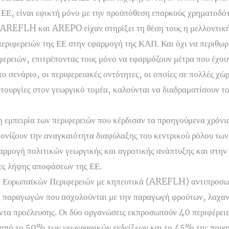
 ΕΕ, είναι εφικτή μόνο με την προϋπόθεση επαρκούς χρηματοδό
ι AREFLH και AREPO είχαν στηρίξει τη θέση τους η μελλοντικ
εριφερειών της ΕΕ στην εφαρμογή της ΚΑΠ. Και όχι να περιθωρ
φερειών, επιτρέποντας τους μόνο να εφαρμόζουν μέτρα που έχουν
ο σενάριο, οι περιφερειακές οντότητες, οι οποίες σε πολλές χώ
ιτουργίες στον γεωργικό τομέα, καλούνται να διαδραματίσουν τ
 η εμπειρία των περιφερειών που κέρδισαν τα προηγούμενα χρόν
ζουν την αναγκαιότητα διαφύλαξης του κεντρικού ρόλου των
αρμογή πολιτικών γεωργικής και αγροτικής ανάπτυξης και στην
ίες λήψης αποφάσεων της ΕΕ.
 Ευρωπαϊκών Περιφερειών με κηπευτικά (AREFLH) αντιπροσωπ
ις παραγωγών που ασχολούνται με την παραγωγή φρούτων, λαχα
ντα προέλευσης. Οι δύο οργανώσεις εκπροσωπούν 40 περιφέρειε
 από το 50% των γεωγραφικών ενδείξεων και το 45% της παρ