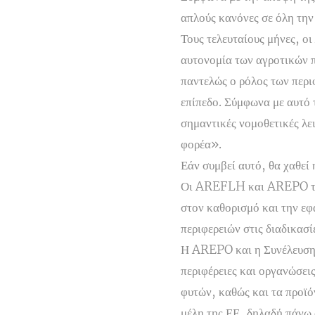
απλούς κανόνες σε όλη την
Τους τελευταίους μήνες, ο
αυτονομία των αγροτικών π
παντελώς ο ρόλος των περι
επίπεδο. Σύμφωνα με αυτό τ
σημαντικές νομοθετικές λε
φορέα».
Εάν συμβεί αυτό, θα χαθεί
Οι AREFLH και AREPO τονί
στον καθορισμό και την εφ
περιφερειών στις διαδικασ
Η AREPO και η Συνέλευση
περιφέρειες και οργανώσε
φυτών, καθώς και τα προϊό
μέλη της ΕΕ, δηλαδή πάνω