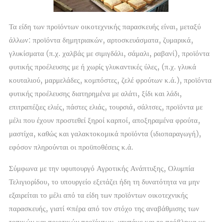
Τα είδη των προϊόντων οικοτεχνικής παρασκευής είναι, μεταξύ
άλλων: προϊόντα δημητριακών, αρτοσκευάσματα, ζυμαρικά,
γλυκίσματα (π.χ. χαλβάς με σιμιγδάλι, σάμαλι, ραβανί), προϊόντα
φυτικής προέλευσης με ή χωρίς γλυκαντικές ύλες, (π.χ. γλυκά
κουταλιού, μαρμελάδες, κομπόστες, ζελέ φρούτων κ.ά.), προϊόντα
φυτικής προέλευσης διατηρημένα με αλάτι, ξίδι και λάδι,
επιτραπέζιες ελιές, πάστες ελιάς, τουρσιά, σάλτσες, προϊόντα με
μέλι που έχουν προστεθεί ξηροί καρποί, αποξηραμένα φρούτα,
μαστίχα, καθώς και γαλακτοκομικά προϊόντα (ιδιοπαραγωγή),
εφόσον πληρούνται οι προϋποθέσεις κ.ά.
Σύμφωνα με την υφυπουργό Αγροτικής Ανάπτυξης, Ολυμπία
Τελιγιορίδου, το υπουργείο εξετάζει ήδη τη δυνατότητα να μην
εξαιρείται το μέλι από τα είδη των προϊόντων οικοτεχνικής
παρασκευής, γιατί «πέρα από τον στόχο της αναβάθμισης των
τοπικών και ποιοτικών προϊόντων, χτυπάμε και το πρόβλημα με