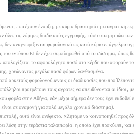
μενοι, που έχουν έναρξη, με κύρια δραστηριότητα αγροτική εκ
 όλες τις νόμιμες διαδικασίες εγγραφής, τόσο στα μητρώα των
, δεν αναγνωρίζονται φορολογικά ως κατά κύριο επάγγελμα αγρ
ς του εντύπου Ε1 δεν έχει συμπληρωθεί από το σύστημα, όπως 
 υπολογίζεται το αφορολόγητο ποσό στα κέρδη που αφορούν το
σης, χρεώνοντας μεγάλα ποσά φόρων λανθασμένα.
από αρκετούς φορολογούμενους οι διαδικασίες που προβλέποντα
υπάλληλοι προτρέπουν τους αγρότες να απευθύνονται οι ίδιοι, μ
κού φορέα στην Αθήνα, εάν μέχρι σήμερα δεν τους έχει εκδοθεί
 είναι σε αναμονή για πολύ μεγάλο χρονικό διάστημα).
πιστολή, αυτό είναι ανέφικτο. «Ζητάμε να κοινοποιηθεί προς ό
ρει λύση στην τεράστια ταλαιπωρία, η οποία έχει προκύψει, και