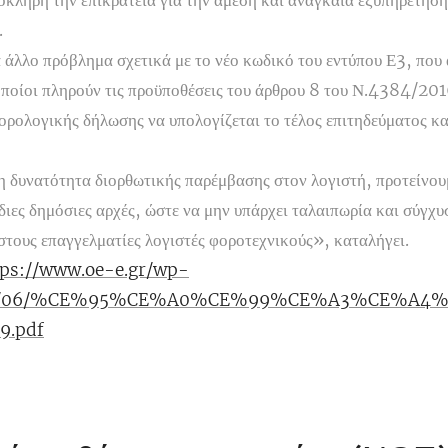
όκληρη την επικράτεια για την άμεση και αναγκαία εξυπηρέτησ
.
να άλλο πρόβλημα σχετικά με το νέο κωδικό του εντύπου Ε3, που
οποίοι πληρούν τις προϋποθέσεις του άρθρου 8 του Ν.4384/201
ορολογικής δήλωσης να υπολογίζεται το τέλος επιτηδεύματος κα
 η δυνατότητα διορθωτικής παρέμβασης στον λογιστή, προτείνου
διες δημόσιες αρχές, ώστε να μην υπάρχει ταλαιπωρία και σύγχυ
τους επαγγελματίες λογιστές φοροτεχνικούς», καταλήγει.
tps://www.oe-e.gr/wp-
2019/06/%CE%95%CE%A0%CE%99%CE%A3%CE%A
9.pdf