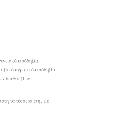
γενειακό εισόδηµα
ατοµικό αγροτικό εισόδηµα
των διαθέσιµων
ιστη τα τέσσερα έτη, µε