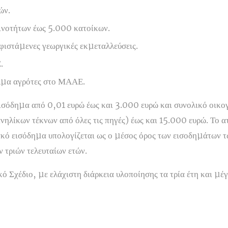
ών.
οινοτήτων έως 5.000 κατοίκων.
υφιστάµενες γεωργικές εκµεταλλεύσεις.
.
ελµα αγρότες στο ΜΑΑΕ.
ισόδηµα από 0,01 ευρώ έως και 3.000 ευρώ και συνολικό οικο
νηλίκων τέκνων από όλες τις πηγές) έως και 15.000 ευρώ. Το 
ακό εισόδηµα υπολογίζεται ως ο µέσος όρος των εισοδηµάτων 
 τριών τελευταίων ετών.
 Σχέδιο, µε ελάχιστη διάρκεια υλοποίησης τα τρία έτη και µέγ