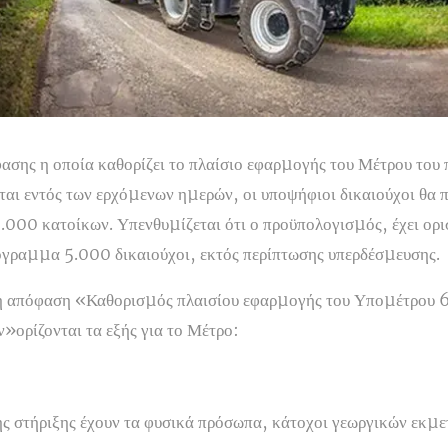
ασης η οποία καθορίζει το πλαίσιο εφαρµογής του Μέτρου του
αι εντός των ερχόµενων ηµερών, οι υποψήφιοι δικαιούχοι θα π
5.000 κατοίκων. Υπενθυµίζεται ότι ο προϋπολογισµός, έχει ορισ
όγραµµα 5.000 δικαιούχοι, εκτός περίπτωσης υπερδέσµευσης.
κή απόφαση «Καθορισµός πλαισίου εφαρµογής του Υποµέτρου 
»ορίζονται τα εξής για το Μέτρο:
ς στήριξης έχουν τα φυσικά πρόσωπα, κάτοχοι γεωργικών εκµε