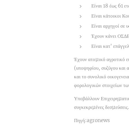
Είναι 18 έως 61 ετ
Είναι κάτοικοι Κ
Είναι αρχηγοί σε 
Έχουν κάνει ΟΣ∆Ε
Είναι κατ' επάγγ
Έχουν ατοµικό αγροτικό ε
(υποψηφίου, συζύγου και α
και το συνολικό οικογενει
φορολογικών στοιχείων των
Υποβάλλουν Επιχειρηµατικό
συγκεκριµένες δεσµεύσεις.
Πηγή:agronews