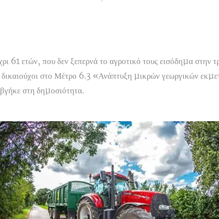
ρι 61 ετών, που δεν ξεπερνά το αγροτικό τους εισόδηµα στην τ
ς δικαιούχοι στο Μέτρο 6.3 «Ανάπτυξη µικρών γεωργικών εκµ
 βγήκε στη δηµοσιότητα.