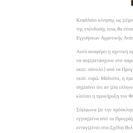
Κεφάλαιο κίνησης ως µέρο
της επένδυσής τους θα είνα
Εγγυήσεων Αγροτικής Ανά
Αυτό αναφέρει η σχετική π
να συµµετάσχουν στο παρα
εκατ. σύνολο) από τα Προ
εκατ. ευρώ. Μάλιστα, η πρ
σηµαίνει ότι αν µία ελλην
κλείσει η προκήρυξη τον Φ
Σύµφωνα µε την πρόσκληση
εγγυηµένα από τα Προγράµ
ενταγµένοι στα Σχέδια Βε