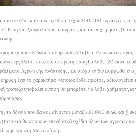
ς του επενδυτικού τους σχεδίου µέχρι 200.000 ευρώ ή έως το
ι σε θέση να εξασφαλίσουν οι αγρότες και οι επιχειρήσεις µετα
πτυξης.
ροκήρυξη που εξέδωσε το Ευρωπαϊκό Ταµείο Επενδύσεων προς τι
πάνω εργαλείο, το οποίο σε πρώτη φάση θα λάβει 20 εκατ. ευρ
γράµµατα Αγροτικής Ανάπτυξης, µε στόχο να διαµορφωθεί ένα
οκήρυξη έχει το χαρακτήρα «όποιος έρθει πρώτος, αξιολογείται 
ική τράπεζα υποβάλει αίτηση θα µπορέσει να λάβει χρήµατα για 
εβρουάριο.
, τα δάνεια που θα κυµαίνονται µεταξύ 10.000 ευρώ και 5 εκ
µατα και θα αφορούν επενδυτικά σχέδια όλων των αγροτών και
λτίωσης και στη Μεταποίηση.