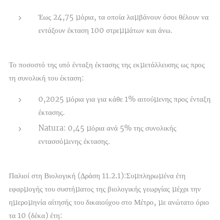
Έως 24,75 µόρια, τα οποία λαµβάνουν όσοι θέλουν να
εντάξουν έκταση 100 στρεµµάτων και άνω.
Το ποσοστό της υπό ένταξη έκτασης της εκµετάλλευσης ως προς
τη συνολική του έκταση:
0,2025 µόρια για για κάθε 1% αιτούµενης προς ένταξη
έκτασης.
Natura: 0,45 µόρια ανά 5% της συνολικής
εντασσόµενης έκτασης.
Παλιοί στη Βιολογική (∆ράση 11.2.1):Συµπληρωµένα έτη
εφαρµογής του συστήµατος της βιολογικής γεωργίας µέχρι την
ηµεροµηνία αίτησής του δικαιούχου στο Μέτρο, µε ανώτατο όριο
τα 10 (δέκα) έτη: