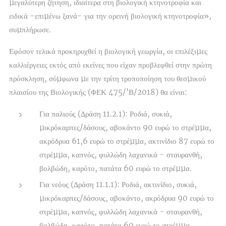
µεγαλύτερη ζήτηση, ιδιαίτερα στη βιολογική κτηνοτροφία και
ειδικά -επιµένω ξανά- για την ορεινή βιολογική κτηνοτροφία»,
συµπλήρωσε.
Εφόσον τελικά προκηρυχθεί η βιολογική γεωργία, οι επιλέξιµες
καλλιέργειες εκτός από εκείνες που είχαν προβλεφθεί στην πρώτη
πρόσκληση, σύµφωνα µε την τρίτη τροποποίηση του θεσµικού
πλαισίου της Βιολογικής (ΦΕΚ 475/'Β/2018) θα είναι:
Για παλιούς (∆ράση 11.2.1): Ροδιά, συκιά,
µικρόκαρπες/δάσους, αβοκάντο 90 ευρώ το στρέµµα,
ακρόδρυα 61,6 ευρώ το στρέµµα, ακτινίδιο 87 ευρώ το
στρέµµα, καπνός, φυλλώδη λαχανικά - σταυρανθή,
βολβώδη, καρότο, πατάτα 60 ευρώ το στρέµµα.
Για νεόυς (∆ράση 11.1.1): Ροδιά, ακτινίδιο, συκιά,
µικρόκαρπες/δάσους, αβοκάντο, ακρόδρυα 90 ευρώ το
στρέµµα, καπνός, φυλλώδη λαχανικά - σταυρανθή,
βολβώδη, καρότο, πατάτα 60 ευρώ το στρέµµα.