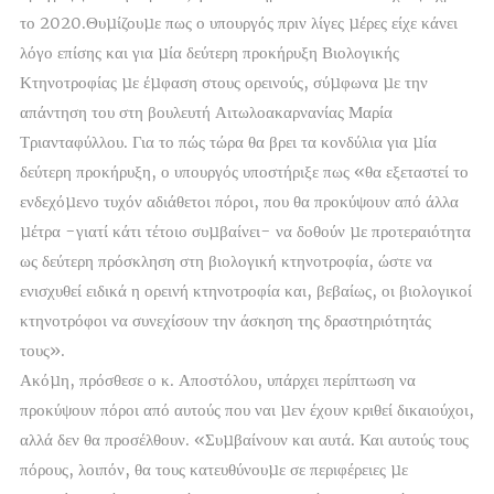
το 2020.Θυµίζουµε πως ο υπουργός πριν λίγες µέρες είχε κάνει
λόγο επίσης και για µία δεύτερη προκήρυξη Βιολογικής
Κτηνοτροφίας µε έµφαση στους ορεινούς, σύµφωνα µε την
απάντηση του στη βουλευτή Αιτωλοακαρνανίας Μαρία
Τριανταφύλλου. Για το πώς τώρα θα βρει τα κονδύλια για µία
δεύτερη προκήρυξη, ο υπουργός υποστήριξε πως «θα εξεταστεί το
ενδεχόµενο τυχόν αδιάθετοι πόροι, που θα προκύψουν από άλλα
µέτρα -γιατί κάτι τέτοιο συµβαίνει- να δοθούν µε προτεραιότητα
ως δεύτερη πρόσκληση στη βιολογική κτηνοτροφία, ώστε να
ενισχυθεί ειδικά η ορεινή κτηνοτροφία και, βεβαίως, οι βιολογικοί
κτηνοτρόφοι να συνεχίσουν την άσκηση της δραστηριότητάς
τους».
Ακόµη, πρόσθεσε ο κ. Αποστόλου, υπάρχει περίπτωση να
προκύψουν πόροι από αυτούς που ναι µεν έχουν κριθεί δικαιούχοι,
αλλά δεν θα προσέλθουν. «Συµβαίνουν και αυτά. Και αυτούς τους
πόρους, λοιπόν, θα τους κατευθύνουµε σε περιφέρειες µε