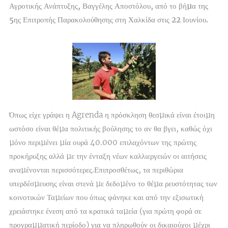
Αγροτικής Ανάπτυξης, Βαγγέλης Αποστόλου, από το βήµα της
5ης Επιτροπής Παρακολούθησης στη Χαλκίδα στις 22 Ιουνίου.
Όπως είχε γράψει η Agrenda η πρόσκληση θεσµικά είναι έτοιµη
ωστόσο είναι θέµα πολιτικής βούλησης το αν θα βγει, καθώς όχι
µόνο περιµένει µία ουρά 40.000 επιλαχόντων της πρώτης
προκήρυξης αλλά µε την ένταξη νέων καλλιεργειών οι αιτήσεις
αναµένονται περισσότερες.Επιπροσθέτως, τα περιθώρια
υπερδέσµευσης είναι στενά µε δεδοµένο το θέµα ρευστότητας των
κοινοτικών Ταµείων που όπως φάνηκε και από την εξισωτική
χρειάστηκε ένεση από τα κρατικά ταµεία (για πρώτη φορά σε
προγραµµατική περίοδο) για να πληρωθούν οι δικαιούχοι µέχρι