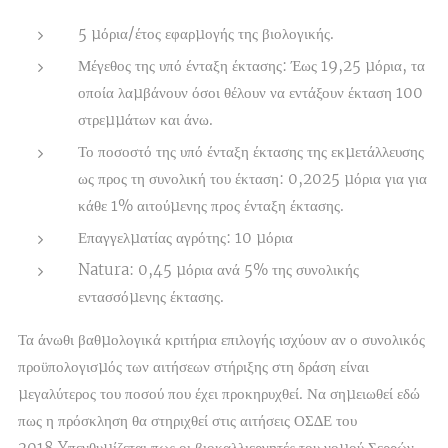
5 µόρια/έτος εφαρµογής της βιολογικής.
Μέγεθος της υπό ένταξη έκτασης: Έως 19,25 µόρια, τα
οποία λαµβάνουν όσοι θέλουν να εντάξουν έκταση 100
στρεµµάτων και άνω.
Το ποσοστό της υπό ένταξη έκτασης της εκµετάλλευσης
ως προς τη συνολική του έκταση: 0,2025 µόρια για για
κάθε 1% αιτούµενης προς ένταξη έκτασης.
Επαγγελµατίας αγρότης: 10 µόρια
Natura: 0,45 µόρια ανά 5% της συνολικής
εντασσόµενης έκτασης.
Τα άνωθι βαθµολογικά κριτήρια επιλογής ισχύουν αν ο συνολικός
προϋπολογισµός των αιτήσεων στήριξης στη δράση είναι
µεγαλύτερος του ποσού που έχει προκηρυχθεί. Να σηµειωθεί εδώ
πως η πρόσκληση θα στηριχθεί στις αιτήσεις ΟΣ∆Ε του
2018.Yπενθυµίζεται πως οι βιοκαλλιεργητές του νοµού Σερρών