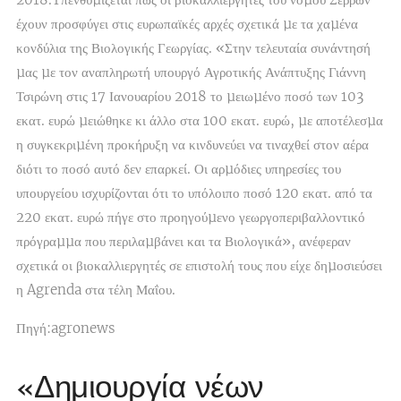
έχουν προσφύγει στις ευρωπαϊκές αρχές σχετικά µε τα χαµένα
κονδύλια της Βιολογικής Γεωργίας. «Στην τελευταία συνάντησή
µας µε τον αναπληρωτή υπουργό Αγροτικής Ανάπτυξης Γιάννη
Τσιρώνη στις 17 Ιανουαρίου 2018 το µειωµένο ποσό των 103
εκατ. ευρώ µειώθηκε κι άλλο στα 100 εκατ. ευρώ, µε αποτέλεσµα
η συγκεκριµένη προκήρυξη να κινδυνεύει να τιναχθεί στον αέρα
διότι το ποσό αυτό δεν επαρκεί. Οι αρµόδιες υπηρεσίες του
υπουργείου ισχυρίζονται ότι το υπόλοιπο ποσό 120 εκατ. από τα
220 εκατ. ευρώ πήγε στο προηγούµενο γεωργοπεριβαλλοντικό
πρόγραµµα που περιλαµβάνει και τα Βιολογικά», ανέφεραν
σχετικά οι βιοκαλλιεργητές σε επιστολή τους που είχε δηµοσιεύσει
η Agrenda στα τέλη Μαΐου.
Πηγή:agronews
«Δημιουργία νέων