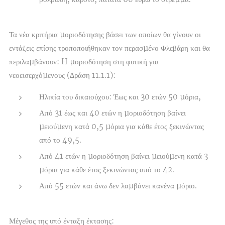
Τα νέα κριτήρια µοριοδότησης βάσει των οποίων θα γίνουν οι
εντάξεις επίσης τροποποιήθηκαν τον περασµένο Φλεβάρη και θα
περιλαµβάνουν: H µοριοδότηση στη φυτική για
νεοεισερχόµενους (∆ράση 11.1.1):
Ηλικία του δικαιούχου: Έως και 30 ετών 50 µόρια,
Από 31 έως και 40 ετών η µοριοδότηση βαίνει
µειούµενη κατά 0,5 µόρια για κάθε έτος ξεκινώντας
από το 49,5.
Από 41 ετών η µοριοδότηση βαίνει µειούµενη κατά 3
µόρια για κάθε έτος ξεκινώντας από το 42.
Από 55 ετών και άνω δεν λαµβάνει κανένα µόριο.
Μέγεθος της υπό ένταξη έκτασης: