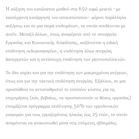
H αύξηση του κατώτατου μισθού στα 650 ευρώ μεικτά -με
ταυτόχρονη κατάργηση του υποκατώτατου- φέρνει παράλληλα
αυξήσεις και σε μια σειρά επιδομάτων, τα οποία συνδέονται με
αυτόν. Μεταξύ άλλων, όπως αναφέρουν από το υπουργείο
Εργασίας και Κοινωνικής Ασφάλισης, αυξάνονται η ειδική
επιδότηση εκδοροσφαγέων, η επιδότηση λόγω ανεργίας
δασεργατών και η αντίστοιχη επιδότηση των ρητινοσυλλεκτών.
Το ίδιο ισχύει και για την επιδότηση των μακροχρόνια ανέργων,
όπως και για την τακτική επιδότηση ανεργίας. Εξάλλου, σε μια
προσπάθεια να αντισταθμιστεί το επιπλέον κόστος για τις
επιχειρήσεις (και, βεβαίως, να προστατευτούν οι θέσεις εργασίας)
ετοιμάζεται πρόγραμμα επιδότησης 50% των εργοδοτικών
εισφορών για τους εργαζομένους ηλικίας έως 25 ετών, το οποίο
αναμένεται να ανακοινωθεί μέσα στις επόμενες εβδομάδες.