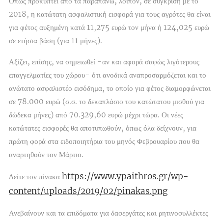
Όπως προκύπτει από τα παραπάνω, λοιπόν, σε σύγκριση με το
2018, η κατώτατη ασφαλιστική εισφορά για τους αγρότες θα είναι
για φέτος αυξημένη κατά 11,275 ευρώ τον μήνα ή 124,025 ευρώ
σε ετήσια βάση (για 11 μήνες).
Αξίζει, επίσης, να σημειωθεί -αν και αφορά σαφώς λιγότερους
επαγγελματίες του χώρου- ότι ανοδικά αναπροσαρμόζεται και το
ανώτατο ασφαλιστέο εισόδημα, το οποίο για φέτος διαμορφώνεται
σε 78.000 ευρώ (σ.σ. το δεκαπλάσιο του κατώτατου μισθού για
δώδεκα μήνες) από 70.329,60 ευρώ μέχρι τώρα. Οι νέες
κατώτατες εισφορές θα αποτυπωθούν, όπως όλα δείχνουν, για
πρώτη φορά στα ειδοποιητήρια του μηνός Φεβρουαρίου που θα
αναρτηθούν τον Μάρτιο.
https://www.ypaithros.gr/wp-
Δείτε τον πίνακα
content/uploads/2019/02/pinakas.png
Ανεβαίνουν και τα επιδόματα για δασεργάτες και ρητινοσυλλέκτες