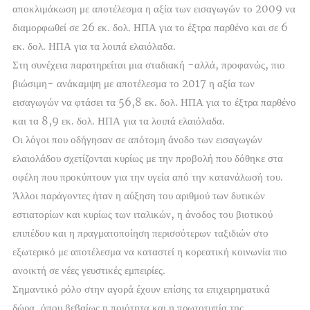
αποκλιμάκωση με αποτέλεσμα η αξία των εισαγωγών το 2009 να
διαμορφωθεί σε 26 εκ. δολ. ΗΠΑ για το έξτρα παρθένο και σε 6
εκ. δολ. ΗΠΑ για τα λοιπά ελαιόλαδα.
Στη συνέχεια παρατηρείται μια σταδιακή -αλλά, προφανώς, πιο
βιώσιμη- ανάκαμψη με αποτέλεσμα το 2017 η αξία των
εισαγωγών να φτάσει τα 56,8 εκ. δολ. ΗΠΑ για το έξτρα παρθένο
και τα 8,9 εκ. δολ. ΗΠΑ για τα λοιπά ελαιόλαδα.
Οι λόγοι που οδήγησαν σε απότομη άνοδο των εισαγωγών
ελαιολάδου σχετίζονται κυρίως με την προβολή που δόθηκε στα
οφέλη που προκύπτουν για την υγεία από την κατανάλωσή του.
Άλλοι παράγοντες ήταν η αύξηση του αριθμού των δυτικών
εστιατορίων και κυρίως των ιταλικών, η άνοδος του βιοτικού
επιπέδου και η πραγματοποίηση περισσότερων ταξιδιών στο
εξωτερικό με αποτέλεσμα να καταστεί η κορεατική κοινωνία πιο
ανοικτή σε νέες γευστικές εμπειρίες.
Σημαντικό ρόλο στην αγορά έχουν επίσης τα επιχειρηματικά
δώρα, όπου βεβαίως η ποιότητα και η πρωτοτυπία της