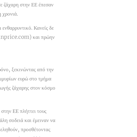
 σε ζάχαρη στην ΕΕ έπεσαν
 χρονιά.
 ενθαρρυντικό. Κανείς δε
lianprice.com) και πρώην
όνο, ξεκινώντας από την
ομμυρίων ευρώ στο τμήμα
γωγής ζάχαρης στον κόσμο
 στην ΕΕ πλήττει τους
λη σοδειά και έμειναν να
φεληθούν, προσθέτοντας