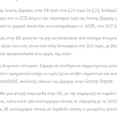
της λευκής ζάχαρης στην ΕΕ ήταν στα 422 ευρώ (ή 474 δολάρια
α που το ICE δείχνει την παγκόσμια τιμή της λευκής ζάχαρης 
 από το χαμηλό δεκαετίας που καταγράφηκε το 2018, στα 307.5
ιμές στην ΕΕ φαίνεται να μην αντανακλάται στα επίσημα στοιχεί
αξίας του ενός τόνου στα τέλη Ιανουαρίου στα 312 ευρώ, με βά
ην αγοραπωλησία στις αρχές της σεζόν.
η Κομισιόν υστερούν. Σήμερα σε συνέδρια οι συμμετέχοντες μιλο
τον πραγματικό κόσμο οι τιμές έχουν ανέβει σημαντικά και αν
tansfield, αναλυτής τάσεων της ζάχαρης στην Group Sopex.
υθεί μια φτωχή συγκομιδή στην ΕΕ, με την παραγωγή να κυμαίν
υς, κάτω κατά τρία εκατομμύρια τόνους σε σύγκριση με το 201
υς 18 εκατομμύρια τόνους αν ληφθούν υπόψη οι μειωμένες φυτε