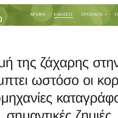
ΚΑ
ΑΡΧΙΚΉ
ΕΙΔΗΣΕΙΣ
ΠΡΟΪΌΝΤΑ
Υ
)
ιμή της ζάχαρης στη
πτει ωστόσο οι κο
ομηχανίες καταγράφ
σημαντικές ζημιές