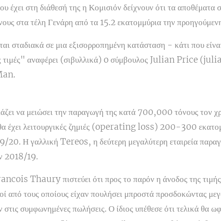
που έχει στη διάθεσή της η Κομισιόν δείχνουν ότι τα αποθέματα
νους στα τέλη Γενάρη από τα 15.2 εκατομμύρια την προηγούμενη
αι σταδιακά σε μια εξισορροπημένη κατάσταση - κάτι που είναι
ις τιμές" αναφέρει (σιβυλλικά) o σύμβουλος Julian Price (ju
Man.
ζει να μειώσει την παραγωγή της κατά 700,000 τόνους τον χρ
 θα έχει λειτουργικές ζημιές (operating loss) 200-300 εκατ
9/20. Η γαλλική Tereos, η δεύτερη μεγαλύτερη εταιρεία παρα
όν 2018/19.
ancois Thaury πιστεύει ότι προς το παρόν η άνοδος της τιμής
ί από τους οποίους είχαν πουλήσει μπροστά προσδοκώντας μεγά
 στις συμφωνημένες πωλήσεις. Ο ίδιος υπέθεσε ότι τελικά θα ω