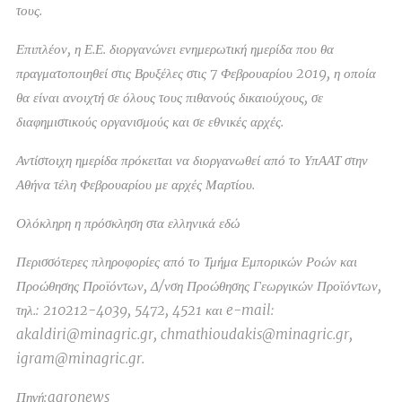
τους.
Επιπλέον, η Ε.Ε. διοργανώνει ενημερωτική ημερίδα που θα
πραγματοποιηθεί στις Βρυξέλες στις 7 Φεβρουαρίου 2019, η οποία
θα είναι ανοιχτή σε όλους τους πιθανούς δικαιούχους, σε
διαφημιστικούς οργανισμούς και σε εθνικές αρχές.
Αντίστοιχη ημερίδα πρόκειται να διοργανωθεί από το ΥπΑΑΤ στην
Αθήνα τέλη Φεβρουαρίου με αρχές Μαρτίου.
Ολόκληρη η πρόσκληση στα ελληνικά εδώ
Περισσότερες πληροφορίες από το Τμήμα Εμπορικών Ροών και
Προώθησης Προϊόντων, Δ/νση Προώθησης Γεωργικών Προϊόντων,
τηλ.: 210212-4039, 5472, 4521 και e-mail:
akaldiri@minagric.gr, chmathioudakis@minagric.gr,
igram@minagric.gr.
Πηγή:agronews