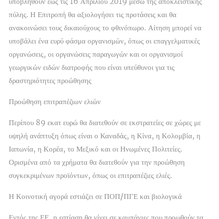
υποβληθούν έως τις 16 Απριλίου 2019 μέσω της αποκλειστικής
πύλης. Η Επιτροπή θα αξιολογήσει τις προτάσεις και θα
ανακοινώσει τους δικαιούχους το φθινόπωρο. Αίτηση μπορεί να
υποβάλει ένα ευρύ φάσμα οργανισμών, όπως οι επαγγελματικές
οργανώσεις, οι οργανώσεις παραγωγών και οι οργανισμοί
γεωργικών ειδών διατροφής που είναι υπεύθυνοι για τις
δραστηριότητες προώθησης
Προώθηση επιτραπέζιων ελιών
Περίπου 89 εκατ ευρώ θα διατεθούν σε εκστρατείες σε χώρες με
υψηλή ανάπτυξη όπως είναι ο Καναδάς, η Κίνα, η Κολομβία, η
Ιαπωνία, η Κορέα, το Μεξικό και οι Ηνωμένες Πολιτείες.
Ορισμένα από τα χρήματα θα διατεθούν για την προώθηση
συγκεκριμένων προϊόντων, όπως οι επιτραπέζιες ελιές.
Η Κοινοτική αγορά εστιάζει σε ΠΟΠ/ΠΓΕ και βιολογικά
Εντός της ΕΕ, η εστίαση θα γίνει σε καμπάνιες που προωθούν τα