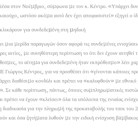
έσα στον Νοέµβριο, σύµφωνα µε τον κ. Κέντρο. «Υπάρχει δυ
αιούχο, ωστόσο ακόµα αυτό δεν έχει αποφασιστεί» εξηγεί ο ίδ
 κλικάρουν για συνδεδεµένη στη µηδική
 µια µερίδα παραγωγών όσον αφορά τις συνδεµένες ενισχύσει
ρες αιτίες, µε συνηθέστερη περίπτωση το ότι δεν έχουν αιτηθεί 
θεσµες, το αίτηµα για συνδεδεµένη ήταν εκπρόθεσµο» λέει χα
Γιώργος Κέντρος, για να προσθέσει ότι «γίνονται κάποιες πρ
άρχει διαθέσιµο κονδύλι και πρέπει να «καλυφθούν» µε εθνικό
. Σε κάθε περίπτωση, πάντως, όποιες συµπληρωµατικές πιστώσε
ι πρέπει να έχουν «κλείσει» όλα τα υπόλοιπα της ενιαίας ενίσχ
η διαδικασία για την πληρωµή της προκαταβολής του τσεκ του 
θούν και όσα ζητήµατα λυθούν µε την ειδική ενίσχυση βάµβακος