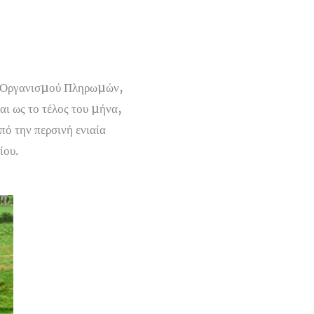
ου Οργανισµού Πληρωµών,
αι ως το τέλος του µήνα,
πό την περσινή ενιαία
ίου.