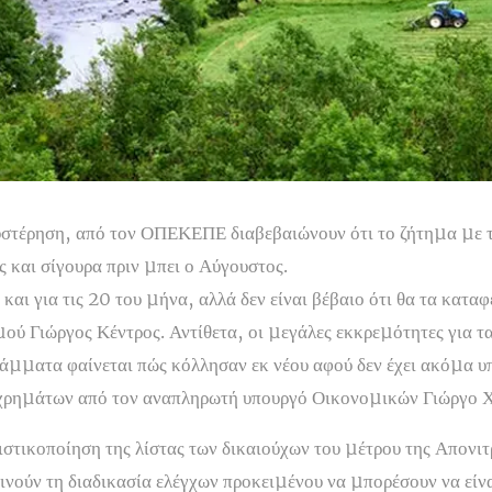
στέρηση, από τον ΟΠΕΚΕΠΕ διαβεβαιώνουν ότι το ζήτηµα µε τ
ς και σίγουρα πριν µπει ο Αύγουστος.
αι για τις 20 του µήνα, αλλά δεν είναι βέβαιο ότι θα τα κατα
ού Γιώργος Κέντρος. Αντίθετα, οι µεγάλες εκκρεµότητες για τ
άµµατα φαίνεται πώς κόλλησαν εκ νέου αφού δεν έχει ακόµα υ
χρηµάτων από τον αναπληρωτή υπουργό Οικονοµικών Γιώργο 
ιστικοποίηση της λίστας των δικαιούχων του µέτρου της Απονι
ύν τη διαδικασία ελέγχων προκειµένου να µπορέσουν να είναι 