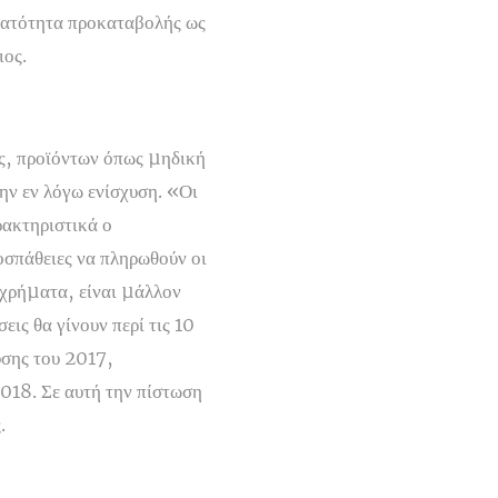
νατότητα προκαταβολής ως
ιος.
ς, προϊόντων όπως µηδική
την εν λόγω ενίσχυση. «Οι
ρακτηριστικά ο
οσπάθειες να πληρωθούν οι
 χρήµατα, είναι µάλλον
ις θα γίνουν περί τις 10
υσης του 2017,
2018. Σε αυτή την πίστωση
.