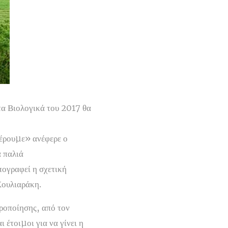
α Βιολογικά του 2017 θα
φέρουµε» ανέφερε ο
α παλιά
πογραφεί η σχετική
Χουλιαράκη.
τροποίησης, από τον
έτοιµοι για να γίνει η