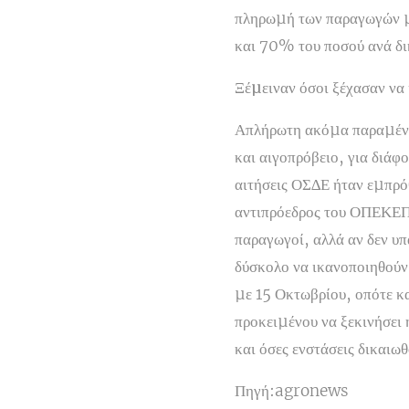
πληρωµή των παραγωγών µ
και 70% του ποσού ανά δικ
Ξέµειναν όσοι ξέχασαν να
Απλήρωτη ακόµα παραµένει
και αιγοπρόβειο, για διάφο
αιτήσεις ΟΣ∆Ε ήταν εµπρό
αντιπρόεδρος του ΟΠΕΚΕΠΕ 
παραγωγοί, αλλά αν δεν υπ
δύσκολο να ικανοποιηθούν»
µε 15 Οκτωβρίου, οπότε κα
προκειµένου να ξεκινήσει 
και όσες ενστάσεις δικαιω
Πηγή:agronews