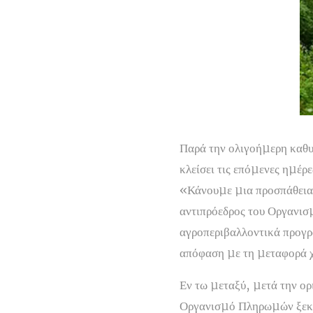
Παρά την ολιγοήµερη καθυ
κλείσει τις επόµενες ηµέρε
«Κάνουµε µια προσπάθεια κ
αντιπρόεδρος του Οργανισµ
αγροπεριβαλλοντικά προγρ
απόφαση µε τη µεταφορά 
Εν τω µεταξύ, µετά την ορ
Οργανισµό Πληρωµών ξεκινο