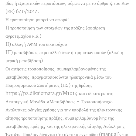
βίας ή εξαιρετικών περιστάσεων, σύμφωνα με το άρθρο 4 του Καν
(ΕΕ) 640/2014.
Η τροποποίηση μπορεί να αφορά:
I) τροποποίηση των στοιχείων της πράξης (αφαίρεση
αγροτεμαχίου κ.ά.)
II) αλλαγή ΑΦΜ του δικαιούχου
III) μεταβιβάσεις εκμεταλλεύσεων ή τμημάτων αυτών (ολική ή
μερική μεταβίβαση)
Οι αιτήσεις τροποποίησης, συμπεριλαμβανομένης της
μεταβίβασης, πραγματοποιούνται ηλεκτρονικά μέσω του
Πληροφοριακού Συστήματος (ΠΣ) της δράσης
https://p2.dikaiomata.gr/M1014 και ειδικότερα στη
Λειτουργική Μονάδα «Μεταβιβάσεις - Τροποποιήσεις».
Αναλυτικές οδηγίες χρήσης για την υποβολή της ηλεκτρονικής
αίτησης τροποποίησης πράξης, συμπεριλαμβανομένης της
μεταβίβασης πράξης, και της ηλεκτρονικής αίτησης Ανάκλησης
Ένταξης Πράξης, δίνονται στο σχετικό εγχειρίδιο (manual), που