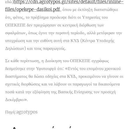
εδώ
)
https://cdn.agrotypos.gr/sites/default/files/inline-
files/opekepe-dasikoi.pdf
, όπου με έκπληξη διαπιστώθηκε
ότι, φέτος, το πρόβλημα προέκυψε διότι οι Υπηρεσίες του
ΟΠΕΚΕΠΕ δεν προχώρησαν σε κεντρική διόρθωση των
σφαλμάτων, όπως έγινε την περσινή περίοδο, αλλά μετέφεραν την
υποχρέωση και την ευθύνη αυτή στα ΚΥΔ (Κέντρα Υποδοχής
Δηλώσεων) και τους παραγωγούς.
Σε κάθε περίπτωση, η Διοίκηση του ΟΠΕΚΕΠΕ εγγράφως
δεσμεύτηκε στην Υφυπουργό ότι: «Εντός του επομένου χρονικού
διαστήματος θα δώσει οδηγίες στα ΚΥΔ, προκειμένου να γίνουν οι
σχετικές διορθώσεις και να λάβουν οι παραγωγοί τα δικαιούμενα
ποσά κατά την εξόφληση της Βασικής Ενίσχυσης τον προσεχή
Δεκέμβριο».
Πηγή:agrotypos