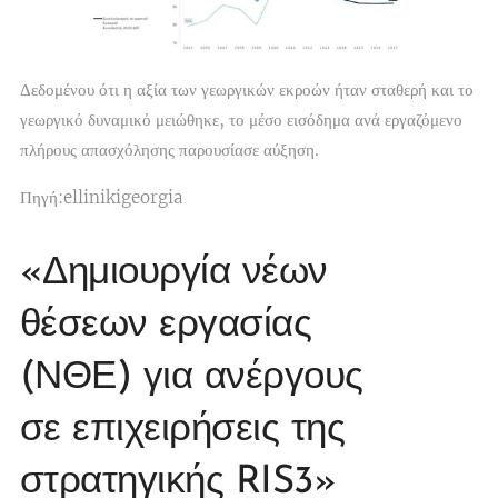
Δεδομένου ότι η αξία των γεωργικών εκροών ήταν σταθερή και το
γεωργικό δυναμικό μειώθηκε, το μέσο εισόδημα ανά εργαζόμενο
πλήρους απασχόλησης παρουσίασε αύξηση.
Πηγή:ellinikigeorgia
«Δημιουργία νέων
θέσεων εργασίας
(ΝΘΕ) για ανέργους
σε επιχειρήσεις της
στρατηγικής RIS3»