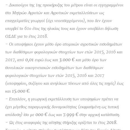
- Δικαιούχοι της 1ης προκήρυξης του μέτρου είναι οι εγγεγραμμένοι
στο Μητρώο Αγροτών και Αγροτικών εκμεταλλεύσεων ως
επαγγελματίες γεωργοί (όχι νεοεισερχόμενοι), που δεν έχουν
υπερβεί το 61ο έτος της ηλικίας τους και έχουν υποβάλει δήλωση
ΟΣΔΕ για το έτος 2018.
- Οι υποψήφιοι έχουν μέσο όρο ατομικών αγροτικών εισοδημάτων
των διαθέσιμων φορολογικών στοιχείων των ετών 2015, 2016 και
2017,
από 0,01 ευρώ έως και 3.000 €
και μέσο όρο των
συνολικών οικογενειακών εισοδημάτων των διαθέσιμων
φορολογικών στοιχείων των ετών 2015, 2016 και 2017
(υποψηφίου, συζύγου και ανηλίκων τέκνων από όλες τις πηγές)
έως
και 15.000 €
.
- Επιπλέον, η γεωργική εκμετάλλευση των υποψηφίων πρέπει να
έχει μέγεθος παραγωγικής δυναμικότητας (εκφρασμένη ως τυπική
απόδοση) ίσο με
000 € έως και 7.999 €
στην αρχική κατάσταση.
- Ως έτος αναφοράς της αίτησης στήριξης ορίζεται το έτος 2018
.