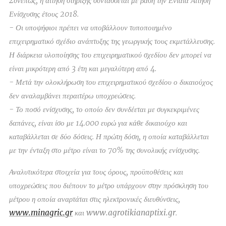
Συνεπώς, η αίτηση στήριξης συντάσσεται με βάση την Ενιαία Αίτηση
Ενίσχυσης έτους 2018.
- Οι υποψήφιοι πρέπει να υποβάλλουν τυποποιημένο
επιχειρηματικό σχέδιο ανάπτυξης της γεωργικής τους εκμετάλλευσης.
Η διάρκεια υλοποίησης του επιχειρηματικού σχεδίου δεν μπορεί να
είναι μικρότερη από 3 έτη και μεγαλύτερη από 4.
- Μετά την ολοκλήρωση του επιχειρηματικού σχεδίου ο δικαιούχος
δεν αναλαμβάνει περαιτέρω υποχρεώσεις.
- Το ποσό ενίσχυσης, το οποίο δεν συνδέεται με συγκεκριμένες
δαπάνες, είναι ίσο με 14.000 ευρώ για κάθε δικαιούχο και
καταβάλλεται σε δύο δόσεις. Η πρώτη δόση, η οποία καταβάλλεται
με την ένταξη στο μέτρο είναι το 70% της συνολικής ενίσχυσης.
Αναλυτικότερα στοιχεία για τους όρους, προϋποθέσεις και
υποχρεώσεις που διέπουν το μέτρο υπάρχουν στην πρόσκληση του
μέτρου η οποία αναρτάται στις ηλεκτρονικές διευθύνσεις,
www.minagric.gr
και
www.agrotikianaptixi.gr
.