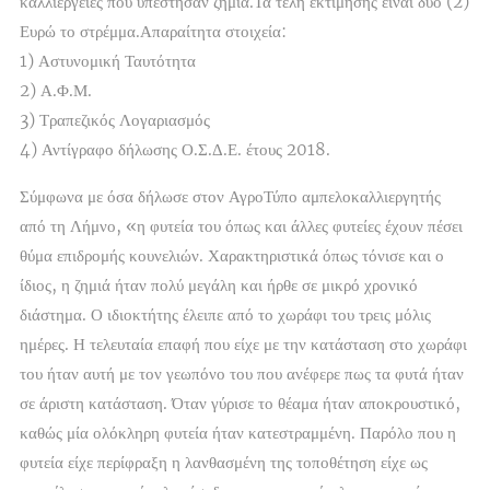
καλλιέργειες που υπέστησαν ζημιά.Τα τέλη εκτίμησης είναι δύο (2)
Ευρώ το στρέμμα.Απαραίτητα στοιχεία:
1) Αστυνομική Ταυτότητα
2) Α.Φ.Μ.
3) Τραπεζικός Λογαριασμός
4) Αντίγραφο δήλωσης Ο.Σ.Δ.Ε. έτους 2018.
Σύμφωνα με όσα δήλωσε στον ΑγροΤύπο αμπελοκαλλιεργητής
από τη Λήμνο, «η φυτεία του όπως και άλλες φυτείες έχουν πέσει
θύμα επιδρομής κουνελιών. Χαρακτηριστικά όπως τόνισε και ο
ίδιος, η ζημιά ήταν πολύ μεγάλη και ήρθε σε μικρό χρονικό
διάστημα. Ο ιδιοκτήτης έλειπε από το χωράφι του τρεις μόλις
ημέρες. Η τελευταία επαφή που είχε με την κατάσταση στο χωράφι
του ήταν αυτή με τον γεωπόνο του που ανέφερε πως τα φυτά ήταν
σε άριστη κατάσταση. Όταν γύρισε το θέαμα ήταν αποκρουστικό,
καθώς μία ολόκληρη φυτεία ήταν κατεστραμμένη. Παρόλο που η
φυτεία είχε περίφραξη η λανθασμένη της τοποθέτηση είχε ως