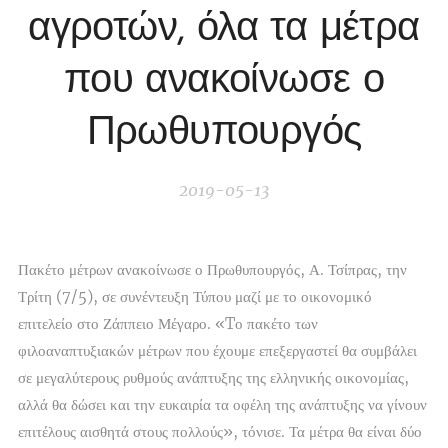
αγροτών, όλα τα μέτρα
που ανακοίνωσε ο
Πρωθυπουργός
2019-05-13
Πακέτο μέτρων ανακοίνωσε ο Πρωθυπουργός, Α. Τσίπρας, την
Τρίτη (7/5), σε συνέντευξη Τύπου μαζί με το οικονομικό
επιτελείο στο Ζάππειο Μέγαρο. «Tο πακέτο των
φιλοαναπτυξιακών μέτρων που έχουμε επεξεργαστεί θα συμβάλει
σε μεγαλύτερους ρυθμούς ανάπτυξης της ελληνικής οικονομίας,
αλλά θα δώσει και την ευκαιρία τα οφέλη της ανάπτυξης να γίνουν
επιτέλους αισθητά στους πολλούς», τόνισε. Τα μέτρα θα είναι δύο