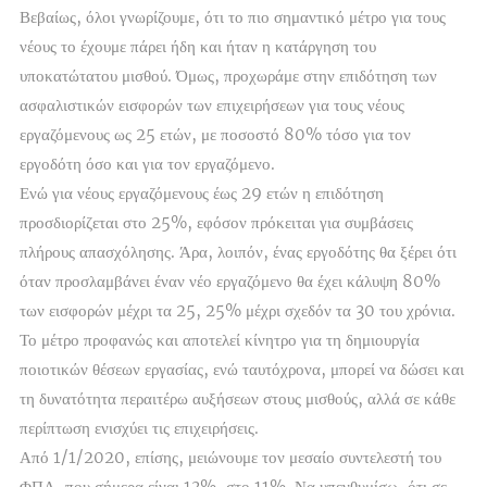
Βεβαίως, όλοι γνωρίζουμε, ότι το πιο σημαντικό μέτρο για τους
νέους το έχουμε πάρει ήδη και ήταν η κατάργηση του
υποκατώτατου μισθού. Όμως, προχωράμε στην επιδότηση των
ασφαλιστικών εισφορών των επιχειρήσεων για τους νέους
εργαζόμενους ως 25 ετών, με ποσοστό 80% τόσο για τον
εργοδότη όσο και για τον εργαζόμενο.
Ενώ για νέους εργαζόμενους έως 29 ετών η επιδότηση
προσδιορίζεται στο 25%, εφόσον πρόκειται για συμβάσεις
πλήρους απασχόλησης. Άρα, λοιπόν, ένας εργοδότης θα ξέρει ότι
όταν προσλαμβάνει έναν νέο εργαζόμενο θα έχει κάλυψη 80%
των εισφορών μέχρι τα 25, 25% μέχρι σχεδόν τα 30 του χρόνια.
Το μέτρο προφανώς και αποτελεί κίνητρο για τη δημιουργία
ποιοτικών θέσεων εργασίας, ενώ ταυτόχρονα, μπορεί να δώσει και
τη δυνατότητα περαιτέρω αυξήσεων στους μισθούς, αλλά σε κάθε
περίπτωση ενισχύει τις επιχειρήσεις.
Από 1/1/2020, επίσης, μειώνουμε τον μεσαίο συντελεστή του
ΦΠΑ, που σήμερα είναι 13%, στο 11%. Να υπενθυμίσω, ότι σε