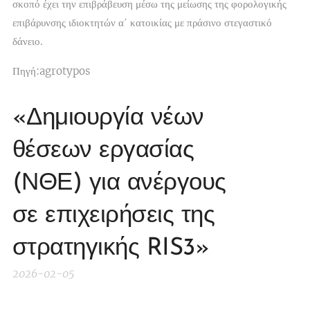
σκοπό έχει την επιβράβευση μέσω της μείωσης της φορολογικής
επιβάρυνσης ιδιοκτητών α΄ κατοικίας με πράσινο στεγαστικό
δάνειο.
Πηγή:agrotypos
«Δημιουργία νέων
θέσεων εργασίας
(ΝΘΕ) για ανέργους
σε επιχειρήσεις της
στρατηγικής RIS3»
2026-02-05