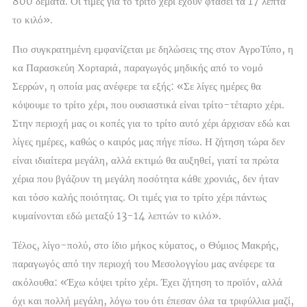
800 δέματα. Οι τιμές για το τρίτο χέρι έχουν φτάσει τα 17 λεπτά
το κιλό».
Πιο συγκρατημένη εμφανίζεται με δηλώσεις της στον ΑγροΤύπο, η
κα Παρασκεύη Χορταριά, παραγωγός μηδικής από το νομό
Σερρών, η οποία μας ανέφερε τα εξής: «Σε λίγες ημέρες θα
κόψουμε το τρίτο χέρι, που ουσιαστικά είναι τρίτο-τέταρτο χέρι.
Στην περιοχή μας οι κοπές για το τρίτο αυτό χέρι άρχισαν εδώ και
λίγες ημέρες, καθώς ο καιρός μας πήγε πίσω. Η ζήτηση τώρα δεν
είναι ιδιαίτερα μεγάλη, αλλά εκτιμώ θα αυξηθεί, γιατί τα πρώτα
χέρια που βγάζουν τη μεγάλη ποσότητα κάθε χρονιάς, δεν ήταν
και τόσο καλής ποιότητας. Οι τιμές για το τρίτο χέρι πάντως
κυμαίνονται εδώ μεταξύ 13-14 λεπτών το κιλό».
Τέλος, λίγο-πολύ, στο ίδιο μήκος κύματος, ο Θύμιος Μακρής,
παραγωγός από την περιοχή του Μεσολογγίου μας ανέφερε τα
ακόλουθα: «Έχω κόψει τρίτο χέρι. Έχει ζήτηση το προϊόν, αλλά
όχι και πολλή μεγάλη, λόγω του ότι έπεσαν όλα τα τριφύλλια μαζί,