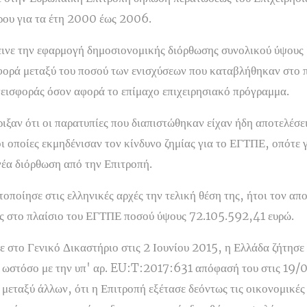
ου για τα έτη 2000 έως 2006.
εινε την εφαρμογή δημοσιονομικής διόρθωσης συνολικού ύψου
αφορά μεταξύ του ποσού των ενισχύσεων που καταβλήθηκαν στο 
νεισφοράς όσον αφορά το επίμαχο επιχειρησιακό πρόγραμμα.
ιξαν ότι οι παρατυπίες που διαπιστώθηκαν είχαν ήδη αποτελέσει
 οποίες εκμηδένισαν τον κίνδυνο ζημίας για το ΕΓΤΠΕ, οπότε γι
νέα διόρθωση από την Επιτροπή.
οποίησε στις ελληνικές αρχές την τελική θέση της, ήτοι τον απ
 στο πλαίσιο του ΕΓΤΠΕ ποσού ύψους 72.105.592,41 ευρώ.
 στο Γενικό Δικαστήριο στις 2 Ιουνίου 2015, η Ελλάδα ζήτησε
 ωστόσο με την υπ' αρ. EU:T:2017:631 απόφασή του στις 19/
μεταξύ άλλων, ότι η Επιτροπή εξέτασε δεόντως τις οικονομικές 