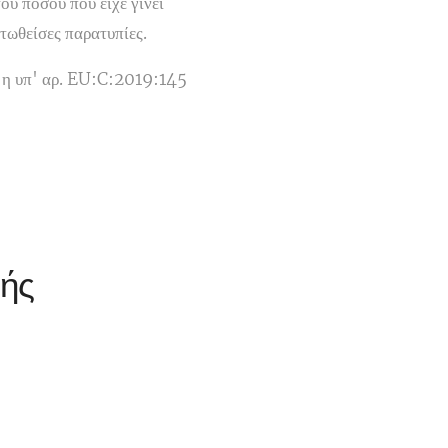
υ ποσού που είχε γίνει
στωθείσες παρατυπίες.
 η υπ' αρ. EU:C:2019:145
)
κής