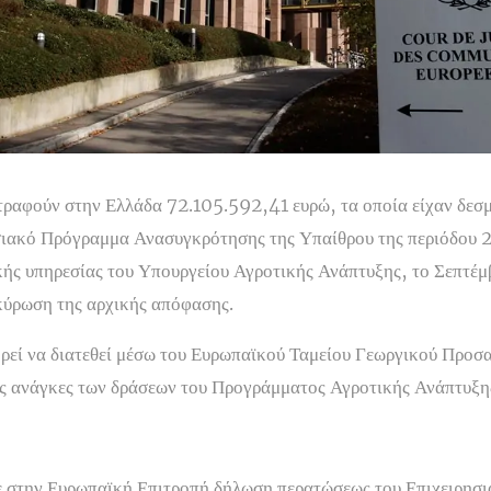
τραφούν στην Ελλάδα 72.105.592,41 ευρώ, τα οποία είχαν δεσ
ησιακό Πρόγραμμα Ανασυγκρότησης της Υπαίθρου της περιόδο
κής υπηρεσίας του Υπουργείου Αγροτικής Ανάπτυξης, το Σεπτέμ
κύρωση της αρχικής απόφασης.
ρεί να διατεθεί μέσω του Ευρωπαϊκού Ταμείου Γεωργικού Προσ
ις ανάγκες των δράσεων του Προγράμματος Αγροτικής Ανάπτυ
ε στην Ευρωπαϊκή Επιτροπή δήλωση περατώσεως του Επιχειρησ