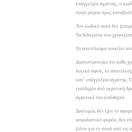
επάγγελµα αγρότης, ο κωδι
ποσό φόρου προς καταβολή
Τον κωδικό αυτό δεν µπορε
Τα δεδοµένα που χρησιµοπο
Το αποτέλεσμα ποικίλει απ
∆ιαπιστώνουµε ότι κάθε χρ
λογικό αφού, το αποτέλεσµα
κατ' επάγγελµα αγρότης. 
εισόδηµα από αγροτική δρα
αγροτικό του εισόδηµα.
∆υστυχώς δεν έχει το αφορ
ασφαλιστικό φορέα, δεν εί
µόνο για το ποσό από τις 