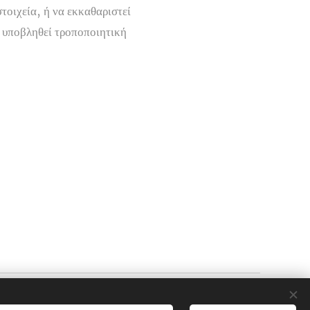
τοιχεία, ή να εκκαθαριστεί
 υποβληθεί τροποποιητική
Υλοποιήθηκε από τη
Webnode
Cookies