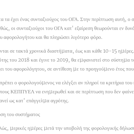
τα τα έχει ένας συνταξιούχος του ΟΓΑ. Στην περίπτωση αυτή, ο
θώς, οι συνταξιούχοι του ΟΓΑ κατ' εξαίρεση θεωρούνται εν δυ
υ αφορολογήτου και θα πληρώσει λιγότερο φόρο.
νται σε τακτά χρονικά διαστήµατα, έως και κάθε 10-15 ηµέρες.
ότης του 2018 και έγινε το 2019, θα εµφανιστεί στο σύστηµα 
ι του αφορολόγητου, σε αντίθεση µε το προηγούµενο έτος που
 πρέπει ο φορολογούµενος να ελέγξει αν πληροί τα κριτήρια του
πους ΚΕΠΠΥΕΛ να ενηµερωθεί και σε περίπτωση που δεν φαίνετ
φανεί ως κατ' επάγγελµα αγρότης.
ωση του συστήματος
λώς, µερικές ηµέρες µετά την υποβολή της φορολογικής δήλωση