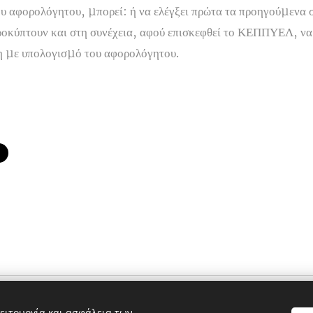
ου αφορολόγητου, µπορεί: ή να ελέγξει πρώτα τα προηγούµενα σ
ροκύπτουν και στη συνέχεια, αφού επισκεφθεί το ΚΕΠΠΥΕΛ, να
ση µε υπολογισµό του αφορολόγητου.