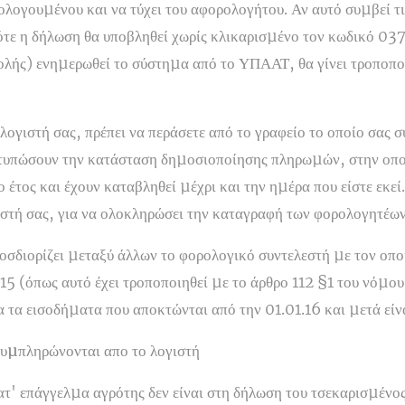
ολογουµένου και να τύχει του αφορολογήτου. Αν αυτό συµβεί τι
τε η δήλωση θα υποβληθεί χωρίς κλικαρισµένο τον κωδικό 037 
ολής) ενηµερωθεί το σύστηµα από το ΥΠΑΑΤ, θα γίνει τροποπο
 λογιστή σας, πρέπει να περάσετε από το γραφείο το οποίο σας
εκτυπώσουν την κατάσταση δηµοσιοποίησης πληρωµών, στην οπο
 έτος και έχουν καταβληθεί µέχρι και την ηµέρα που είστε εκε
ιστή σας, για να ολοκληρώσει την καταγραφή των φορολογητέων
σδιορίζει µεταξύ άλλων το φορολογικό συντελεστή µε τον οποί
15 (όπως αυτό έχει τροποποιηθεί µε το άρθρο 112 §1 του νόµου
α τα εισοδήµατα που αποκτώνται από την 01.01.16 και µετά είνα
υµπληρώνονται απο το λογιστή
κατ' επάγγελµα αγρότης δεν είναι στη δήλωση του τσεκαρισµένο