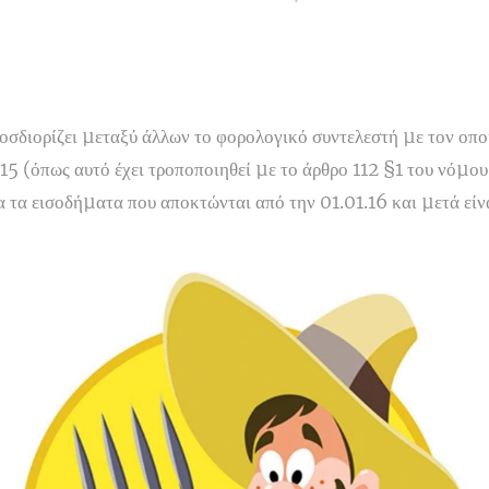
σδιορίζει µεταξύ άλλων το φορολογικό συντελεστή µε τον οποί
15 (όπως αυτό έχει τροποποιηθεί µε το άρθρο 112 §1 του νόµου
α τα εισοδήµατα που αποκτώνται από την 01.01.16 και µετά είνα