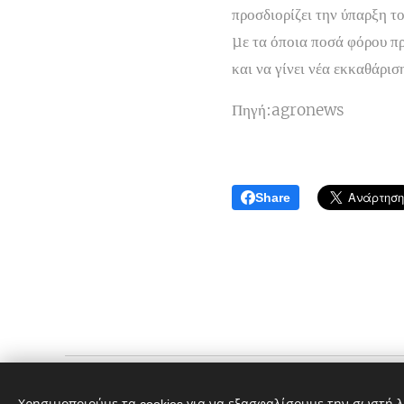
προσδιορίζει την ύπαρξη τ
µε τα όποια ποσά φόρου π
και να γίνει νέα εκκαθάρι
Πηγή:agronews
Share
ΑΣΚΓΕ Σουφλιώτικα Κελάρια