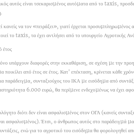
κός αυτός είναι τσεκαρισµένος αυτόµατα από το taxis, προσδιο
.
ί κανείς να τον «πειράξει», γιατί έρχεται προσυµπληρωµένος 
ιεί το taxis, τα έχει αντλήσει από το υπουργείο Αγροτικής Αν
ό έτος
όνο υπάρχουν διαφορές στην εκκαθάριση, σε σχέση µε την προη
 ποικίλει από έτος σε έτος. Κατ' επέκταση, κρίνεται κάθε χρόνο
Για παράδειγµα, συνταξιούχος του ΙΚΑ µε εισόδηµα από συντάξ
στηριότητα 6.000 ευρώ, θα περίµενε ενδεχοµένως να έχει αφο
ολόγητο διότι δεν είναι ασφαλισµένος στον ΟΓΑ (κανείς συνταξ
ναι ασφαλισµένος). Έτσι, ο άνθρωπος αυτός στο παράδειγµά µα
συντάξεις, ενώ για το αγροτικό του εισόδηµα θα φορολογηθεί α