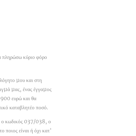
α πληρώσω κύριο φόρο
ολόγητο µου και στη
ειγµά µας, ένας έγγαµος
1.900 ευρώ και θα
ικό καταβλητέο ποσό.
6 ο κωδικός 037/038, ο
ο ποιος είναι ή όχι κατ'