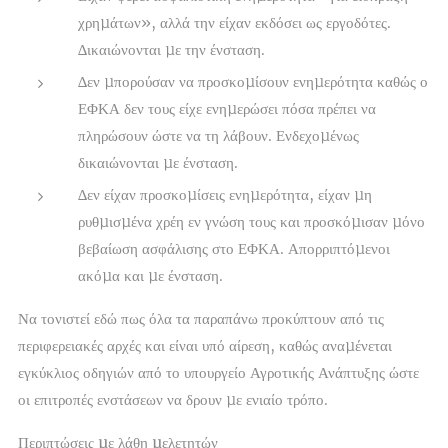
χρηµάτων», αλλά την είχαν εκδόσει ως εργοδότες.
∆ικαιώνονται µε την ένσταση.
∆εν µπορούσαν να προσκοµίσουν ενηµερότητα καθώς ο
ΕΦΚΑ δεν τους είχε ενηµερώσει πόσα πρέπει να
πληρώσουν ώστε να τη λάβουν. Ενδεχοµένως
δικαιώνονται µε ένσταση.
∆εν είχαν προσκοµίσεις ενηµερότητα, είχαν µη
ρυθµισµένα χρέη εν γνώση τους και προσκόµισαν µόνο
βεβαίωση ασφάλισης στο ΕΦΚΑ. Απορριπτόµενοι
ακόµα και µε ένσταση.
Να τονιστεί εδώ πως όλα τα παραπάνω προκύπτουν από τις
περιφερειακές αρχές και είναι υπό αίρεση, καθώς αναµένεται
εγκύκλιος οδηγιών από το υπουργείο Αγροτικής Ανάπτυξης ώστε
οι επιτροπές ενστάσεων να δρουν µε ενιαίο τρόπο.
Περιπτώσεις µε λάθη µελετητών