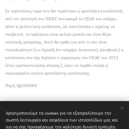
Σε περιπτώσεις τώρα που δεν περάστηκε η υφιστάµενη κατάσταση
από τον µελετητή στο ΠΣΚΕ που αφορά το ΟΣ∆Ε και υπάρχει
µόνο η µελλοντική κατάσταση, µε αποτέλεσµα ο αγρότης να
«κόβετε», τα πράγµατα είναι ακόµα ρευστά και είναι θέµα
πολιτικής απόφασης. Αυτό θα κριθεί και από το έαν είναι
«κλειδωµένη» (σ.σ δηλαδή δεν υπήρξαν διοικητικές µεταβολές) η
κατάσταση που είχε δηλώσει ο παραγωγός στο ΟΣ∆Ε του 2017
(έτος οριστικοποίησης αίτησης), ώστε να ληφθεί υπόψη η
συγκεκριµένη εικόνα υφιστάµενης κατάστασης.
Πηγή:agronews
Share
Χρησιμοποιούμε τα cookies για να εξασφαλίσουμε την
σωστή λειτουργία και ασφάλεια των ιστοσελίδων μας και
για να σας προσφέρουμε την καλύτερη δυνατή εμπειρία