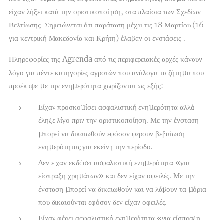
είχαν λήξει κατά την οριστικοποίηση, στα πλαίσια των Σχεδίων
Βελτίωσης. Σημειώνεται ότι παράταση μέχρι τις 18 Μαρτίου (16
για κεντρική Μακεδονία και Κρήτη) έλαβαν οι ενστάσεις .
Πληροφορίες της Agrenda από τις περιφερειακές αρχές κάνουν
λόγο για πέντε κατηγορίες αγροτών που ανάλογα το ζήτηµα που
προέκυψε µε την ενηµερότητα χωρίζονται ως εξής:
Είχαν προσκοµίσει ασφαλιστική ενηµερότητα αλλά
έληξε λίγο πριν την οριστικοποίηση. Με την ένσταση
µπορεί να δικαιωθούν εφόσον φέρουν βεβαίωση
ενηµερότητας για εκείνη την περίοδο.
∆εν είχαν εκδόσει ασφαλιστική ενηµερότητα «για
είσπραξη χρηµάτων» και δεν είχαν οφειλές. Με την
ένσταση µπορεί να δικαιωθούν και να λάβουν τα µόρια
που δικαιούνται εφόσον δεν είχαν οφειλές.
Είχαν φέρει ασφαλιστική ενηµερότητα «για είσπραξη